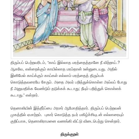
திரும்பப் பெற்றவரிடம், “காய் இல்லாத மரத்தைத்தானே நீ விற்றாய்.?
ஆகவே, என்றைக்கும் காயில்லாத மரம்தான் உன்னுடையது. அதில்
இனிமேல் காய்க்கும் காய்கள் எல்லாம் மரத்தைத் திரும்பக்
கொடுத்தவரையே சேரும். அதை அவர் பறித்துக்கொள்ள அவ்வப் போது
நீ அனுமதிக்க வேண்டும் தடுக்கக் கூடாது; நீயும் பறித்துக் கொள்ளக்
கூடாது.” என்றார்.
தெனாலியின் இத்தீர்ப்பை அரசர் ஆமோதித்தார். திரும்பப் பெற்றவன்
முகத்தில் ஏமாற்றம். புகார் கொடுத்த நபர் மகிழ்ச்சியுடன் எல்லாரையும்
குறிப்பாக, தெனாலிராமனை வணங்கி விட்டு விடைபெற்று சென்றார்.
திருக்குறள்