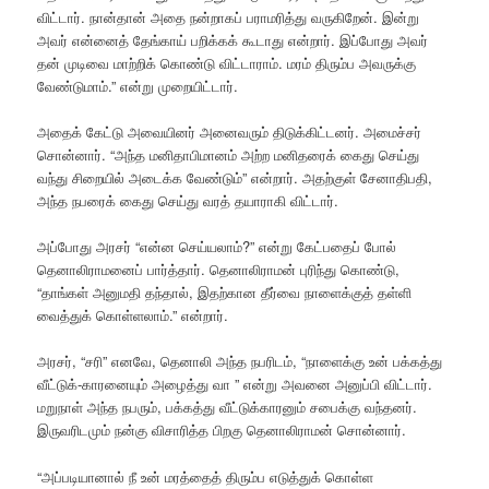
விட்டார். நான்தான் அதை நன்றாகப் பராமரித்து வருகிறேன். இன்று
அவர் என்னைத் தேங்காய் பறிக்கக் கூடாது என்றார். இப்போது அவர்
தன் முடிவை மாற்றிக் கொண்டு விட்டாராம். மரம் திரும்ப அவருக்கு
வேண்டுமாம்.” என்று முறையிட்டார்.
அதைக் கேட்டு அவையினர் அனைவரும் திடுக்கிட்டனர். அமைச்சர்
சொன்னார். “அந்த மனிதாபிமானம் அற்ற மனிதரைக் கைது செய்து
வந்து சிறையில் அடைக்க வேண்டும்” என்றார். அதற்குள் சேனாதிபதி,
அந்த நபரைக் கைது செய்து வரத் தயாராகி விட்டார்.
அப்போது அரசர் “என்ன செய்யலாம்?” என்று கேட்பதைப் போல்
தெனாலிராமனைப் பார்த்தார். தெனாலிராமன் புரிந்து கொண்டு,
“தாங்கள் அனுமதி தந்தால், இதற்கான தீர்வை நாளைக்குத் தள்ளி
வைத்துக் கொள்ளலாம்.” என்றார்.
அரசர், “சரி” எனவே, தெனாலி அந்த நபரிடம், “நாளைக்கு உன் பக்கத்து
வீட்டுக்-காரனையும் அழைத்து வா ” என்று அவனை அனுப்பி விட்டார்.
மறுநாள் அந்த நபரும், பக்கத்து வீட்டுக்காரனும் சபைக்கு வந்தனர்.
இருவரிடமும் நன்கு விசாரித்த பிறகு தெனாலிராமன் சொன்னார்.
“அப்படியானால் நீ உன் மரத்தைத் திரும்ப எடுத்துக் கொள்ள