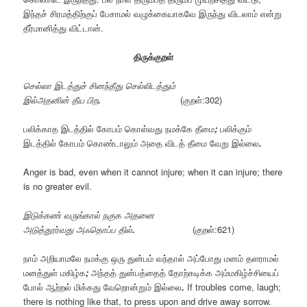
இந்தச் சிரமத்திற்குப் பேசாமல் வழுக்கையாகவே இருந்து விடலாம் என்று
தீர்மானித்து விட்டான்.
திருக்குறள்
செல்லா
இடத்துச்
சினந்தீது
செல்லிடத்தும்
இல்அதனின்
தீய
பிற
.
(குறள்:302)
பலிக்காத
இடத்தில்
கோபம்
கொள்வது
நமக்கே
தீமை
;
பலிக்கும்
இடத்தில்
கோபம்
கொண்டாலும்
அதை
விடத்
தீமை
வேறு
இல்லை
.
Anger is bad, even when it cannot injure; when it can injure; there
is no greater evil.
இடுக்கண்
வருங்கால்
நகுக
அதனை
அடுத்தூர்வது
அஃதொப்ப
தில்
.
(குறள்:621)
நாம்
அறியாமலே
நமக்கு
ஒரு
துன்பம்
வந்தால்
அப்போது
மனம்
தளராமல்
மனத்துள்
மகிழ்க
;
அந்தத்
துன்பத்தைத்
தோற்கடிக்க
அம்மகிழ்ச்சியைப்
போல்
ஆற்றல்
மிக்கது
வேறொன்றும்
இல்லை
.
If troubles come, laugh;
there is nothing like that, to press upon and drive away sorrow.