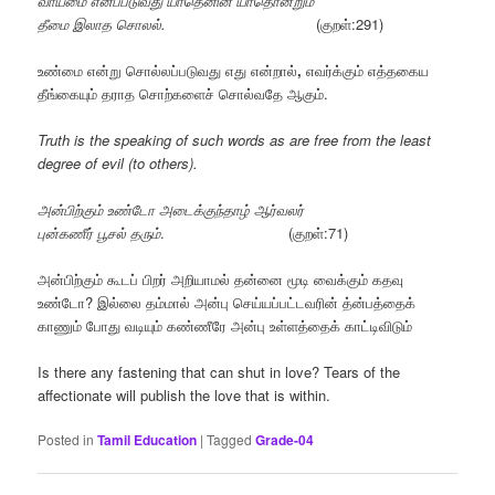
வாய்மை எனப்படுவது யாதெனின் யாதொன்றும்
தீமை இலாத சொலல்.
(குறள்:291)
உண்மை என்று சொல்லப்படுவது எது என்றால்
,
எவர்க்கும் எத்தகைய
தீங்கையும் தராத சொற்களைச் சொல்வதே ஆகும்.
Truth is the speaking of such words as are free from the least
degree of evil (to others).
அன்பிற்கும்
உண்டோ
அடைக்குந்தாழ்
ஆர்வலர்
புன்கணீர்
பூசல்
தரும்
. (குறள்:71)
அன்பிற்கும் கூடப் பிறர் அறியாமல் தன்னை மூடி வைக்கும் கதவு
உண்டோ? இல்லை தம்மால் அன்பு செய்யப்பட்டவரின் த்ன்பத்தைக்
காணும் போது வடியும் கண்ணீரே அன்பு உள்ளத்தைக் காட்டிவிடும்
Is there any fastening that can shut in love? Tears of the
affectionate will publish the love that is within.
Posted in
Tamil Education
|
Tagged
Grade-04