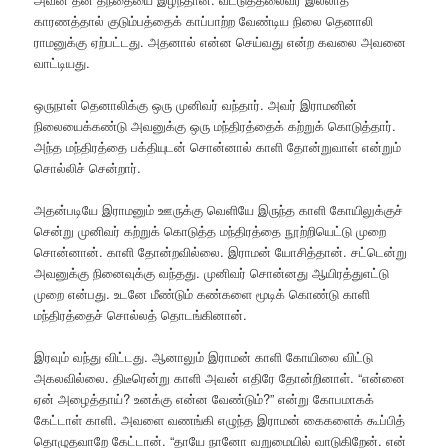
காரணத்தால் குடும்பத்தைக் காப்பாற்ற வேண்டிய நிலை தெனாலி
ராமனுக்கு ஏற்பட்டது. அதனால் என்ன செய்வது என்ற கவலை அவனை
வாட்டியது.
ஒருநாள் தெனாலிக்கு ஒரு முனிவர் வந்தார். அவர் இராமனின்
நிலையைக்கண்டு அவனுக்கு ஒரு மந்திரத்தைக் கற்றுக் கொடுத்தார்.
அந்த மந்திரத்தை பக்தியுடன் சொன்னால் காளி தோன்றுவாள் என்றும்
சொல்லிச் சென்றார்.
அதன்படியே இராமனும் ஊருக்கு வெளியே இருந்த காளி கோயிலுக்குச்
சென்று முனிவர் கற்றுக் கொடுத்த மந்திரத்தை நூற்றியெட்டு முறை
சொன்னான். காளி தோன்றவில்லை. இராமன் யோசித்தான். சட்டென்று
அவனுக்கு நினைவுக்கு வந்தது. முனிவர் சொன்னது ஆயிரத்துஎட்டு
முறை என்பது. உடனே மீண்டும் கண்களை மூடிக் கொண்டு காளி
மந்திரத்தைச் சொல்லத் தொடங்கினான்.
இரவும் வந்து விட்டது. ஆனாலும் இராமன் காளி கோயிலை விட்டு
அகலவில்லை. திடீரென்று காளி அவன் எதிரே தோன்றினாள். “என்னை
ஏன் அழைத்தாய்? உனக்கு என்ன வேண்டும்?” என்று கோபமாகக்
கேட்டாள் காளி. அவளை வணங்கி எழுந்த இராமன் கைகளைக் கூப்பித்
தொழுதவாறே கேட்டான். “தாயே நானோ வறுமையில் வாடுகிறேன். என்