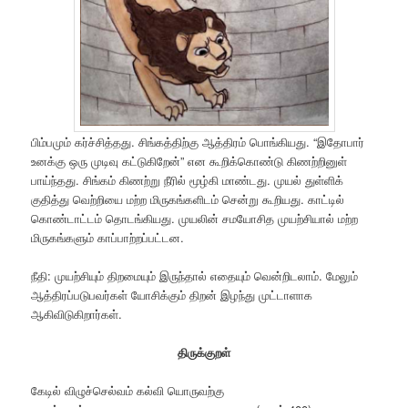
பிம்பமும் கர்ச்சித்தது. சிங்கத்திற்கு ஆத்திரம் பொங்கியது. “இதோபார்
உனக்கு ஒரு முடிவு கட்டுகிறேன்” என கூறிக்கொண்டு கிணற்றினுள்
பாய்ந்தது. சிங்கம் கிணற்று நீரில் மூழ்கி மாண்டது. முயல் துள்ளிக்
குதித்து வெற்றியை மற்ற மிருகங்களிடம் சென்று கூறியது. காட்டில்
கொண்டாட்டம் தொடங்கியது. முயலின் சமயோசித முயற்சியால் மற்ற
மிருகங்களும் காப்பாற்றப்பட்டன.
நீதி: முயற்சியும் திறமையும் இருந்தால் எதையும் வென்றிடலாம். மேலும்
ஆத்திரப்படுபவர்கள் யோசிக்கும் திறன் இழந்து முட்டாளாக
ஆகிவிடுகிறார்கள்.
திருக்குறள்
கேடில் விழுச்செல்வம் கல்வி யொருவற்கு