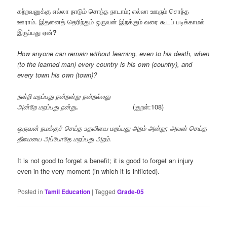
கற்றவனுக்கு எல்லா நாடும் சொந்த நாடாம்
;
எல்லா ஊரும் சொந்த
ஊராம். இதனைத் தெரிந்தும் ஒருவன் இறக்கும் வரை கூடப் படிக்காமல்
இருப்பது ஏன்
?
How anyone can remain without learning, even to his death, when
(to the learned man) every country is his own (country), and
every town his own (town)?
நன்றி
மறப்பது
நன்றன்று
நன்றல்லது
அன்றே
மறப்பது
நன்று
.
(குறள்:108)
ஒருவன் நமக்குச் செய்த உதவியை மறப்பது அறம் அன்று; அவன் செய்த
தீமையை அப்போதே மறப்பது அறம்.
It is not good to forget a benefit; it is good to forget an injury
even in the very moment (in which it is inflicted).
Posted in
Tamil Education
|
Tagged
Grade-05