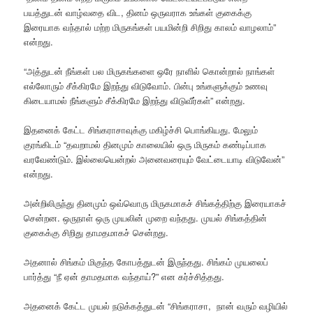
பயத்துடன் வாழ்வதை விட, தினம் ஒருவராக உங்கள் குகைக்கு
இரையாக வந்தால் மற்ற மிருகங்கள் பயமின்றி சிறிது காலம் வாழலாம்”
என்றது.
“அத்துடன் நீங்கள் பல மிருகங்களை ஒரே நாளில் கொன்றால் நாங்கள்
எல்லோரும் சீக்கிரமே இறந்து விடுவோம். பின்பு உங்களுக்கும் உணவு
கிடையாமல் நீங்களும் சீக்கிரமே இறந்து விடுவீர்கள்” என்றது.
இதனைக் கேட்ட சிங்கராசாவுக்கு மகிழ்ச்சி பொங்கியது. மேலும்
குரங்கிடம் “தவறாமல் தினமும் காலையில் ஒரு மிருகம் கண்டிப்பாக
வரவேண்டும். இல்லையென்றல் அனைவரையும் வேட்டையாடி விடுவேன்”
என்றது.
அன்றிலிருந்து தினமும் ஒவ்வொரு மிருகமாகச் சிங்கத்திற்கு இரையாகச்
சென்றன. ஒருநாள் ஒரு முயலின் முறை வந்தது. முயல் சிங்கத்தின்
குகைக்கு சிறிது தாமதமாகச் சென்றது.
அதனால் சிங்கம் மிகுந்த கோபத்துடன் இருந்தது. சிங்கம் முயலைப்
பார்த்து “நீ ஏன் தாமதமாக வந்தாய்?” என கர்ச்சித்தது.
அதனைக் கேட்ட முயல் நடுக்கத்துடன் “சிங்கராசா, நான் வரும் வழியில்