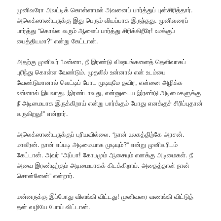
முனிவரோ அலட்டிக் கொள்ளாமல் அவனைப் பார்த்துப் புன்சிரித்தார்.
அலெக்ஸாண்டருக்கு இது பெரும் வியப்பாக இருந்தது. முனிவரைப்
பார்த்து “கொல்ல வரும் ஆளைப் பார்த்து சிரிக்கிறீரே! உமக்குப்
பைத்தியமா?” என்று கேட்டான்.
அதற்கு முனிவர் “மன்னா, நீ இரண்டு விஷயங்களைத் தெளிவாகப்
புரிந்து கொள்ள வேண்டும். முதலில் உன்னால் என் உடம்பை
வேண்டுமானால் வெட்டிப் போட முடியுமே தவிர, என்னை அழிக்க
உன்னால் இயலாது. இரண்டாவது, என்னுடைய இரண்டு அடிமைகளுக்கு
நீ அடிமையாக இருக்கிறாய் என்று பார்க்கும் போது எனக்குச் சிரிப்புதான்
வருகிறது!” என்றார்.
அலெக்ஸாண்டருக்குப் புரியவில்லை. “நான் உலகத்திற்கே அரசன்.
மாவீரன். நான் எப்படி அடிமையாக முடியும்?” என்று முனிவரிடம்
கேட்டான். அவர் “அப்பா! கோபமும் ஆசையும் எனக்கு அடிமைகள். நீ
அவை இரண்டிற்கும் அடிமையாகக் கிடக்கிறாய். அதைத்தான் நான்
சொன்னேன்” என்றார்.
மன்னருக்கு இப்போது விளங்கி விட்டது! முனிவரை வணங்கி விட்டுத்
தன் வழியே போய் விட்டான்.