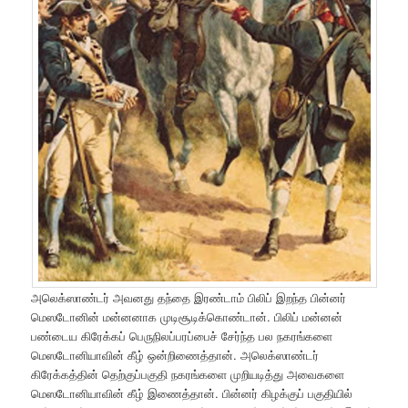
அலெக்ஸாண்டர் அவனது தந்தை இரண்டாம் பிலிப் இறந்த பின்னர்
மெஸடோனின் மன்னனாக முடிசூடிக்கொண்டான். பிலிப் மன்னன்
பண்டைய கிரேக்கப் பெருநிலப்பரப்பைச் சேர்ந்த பல நகரங்களை
மெஸடோனியாவின் கீழ் ஒன்றிணைத்தான். அலெக்ஸாண்டர்
கிரேக்கத்தின் தெற்குப்பகுதி நகரங்களை முறியடித்து அவைகளை
மெஸடோனியாவின் கீழ் இணைத்தான். பின்னர் கிழக்குப் பகுதியில்