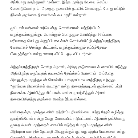
அப்போது மருத்துவன் “மன்னா. இந்த மருந்து வேலை செய்ய
வேண்டுமென்றால், அதைத் தலையில் தடவிக் கொள்ளும் போது மட்டும்
நீங்கள் குரங்கை நினைக்கக் கூடாது!” என்றான்.
முட்டாள் மன்னன் சரியென்று சொன்னான். மந்திரியிடம்
மருத்துவர்களுக்குப் பொன்னும் பொருளும் கொடுத்து சிறப்பாக
மரியாதை செய்து அனுப்பி வைக்கச் சொல்லிவிட்டு அந்தப்புரத்திற்கு
வேகமாகச் சென்று விட்டான். மருத்துவர்களும் தப்பித்தோம்
பிழைத்தோம் என்று ஊரை விட்டே ஓடி விட்டார்கள்.
அந்தப்புரத்திற்குச் சென்ற அரசன், அங்கு குடுவையைக் கையில் எடுத்து
அதிலிருந்த மருந்தைத் தலையில் தேய்க்கப் போனான். அப்போது
அவனுக்கு மருத்துவன் சொல்லிய பக்குவம் கவனத்திற்கு வந்தது.
“குரங்கை நினைக்கக் கூடாது” என்று நினைத்தவுடன் குரங்கைப் பற்றி
நினைக்க ஆரம்பித்து விட்டான். என்ன முயற்சித்தும் அவன்
நினைவிலிருந்து குரங்கை அகற்ற இயலவில்லை.
மன்னனுக்கு மருத்துவனின் தந்திரம் புரியவில்லை. சற்று நேரம் கழித்து
முயற்சிப்போம் என்று வேறு வேலையில் ஈடுபட்டான். ஆனால் ஒவ்வொரு
முறை அவன் மருந்தைக் கையில் எடுத்த போதும் மருத்துவனின்
அறிவுரை மனதில் தோன்றி அவனுக்குக் குரங்கு பற்றிய யோசனை வந்து
கொண்டே இருந்தது. பல நாள் திரும்பத் திரும்ப முயற்சித்து விட்டு,