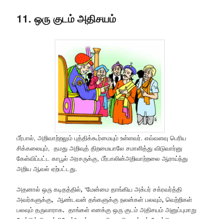
11. ஒரு குடம் அதிசயம்
பீர்பால், அறிவாற்றலும் புத்திக்கூர்மையும் உள்ளவர். எவ்வளவு பெரிய
சிக்கலையும், தமது அறிவுத் திறமையாலே சமாளித்து விடுவார்னு
கேள்விப்பட்ட காபூல் அரசருக்கு, பீர்பாலின்அறிவாற்றலை ஆராய்ந்து
அறிய ஆவல் ஏற்பட்டது.
அதனால் ஒரு
கடிதத்தில்
,
“மேன்மை
தாங்கிய
அக்பர்
சக்ரவர்த்தி
அவர்களுக்கு
,
ஆண்டவன் தங்களுக்கு
நலன்கள்
பலவும்
,
வெற்றிகள்
பலவும்
தருவாராக
.
தாங்கள்
எனக்கு
ஒரு
குடம் அதிசயம்
அனுப்புமாறு