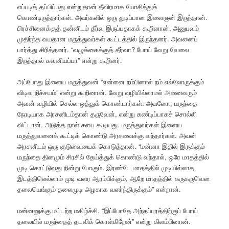
எப்படித் தப்பிப்பது என்றுதான் தீவிரமாக யோசித்துக்
கொண்டிருந்தார்கள். அவர்களில் ஒரு துடிப்பான இளைஞன் இருந்தான்.
பிரச்சினைக்குத் தன்னிடம் தீர்வு இருப்பதாகக் கூறினான். அனுபவம்
முதிர்ந்த வயதான மருத்துவர்கள் கூட்டத்தில் இருந்தனர். அவனைப்
பார்த்து சிரித்தனர். “வழுக்கைக்குத் தீர்வா? போய் வேறு வேலை
இருந்தால் கவனியப்பா” என்று கூறினர்.
அப்போது இளைய மருத்துவன் “என்னை நம்பினால் நம் எல்லோருக்கும்
விடிவு நிச்சயம்” என்று கூறினான். வேறு வழியில்லாமல் அனைவரும்
அவன் வழியில் செல்ல ஒத்துக் கொண்டார்கள். அவனோ, மருந்தை
நேரடியாக அரசனிடம்தான் தருவேன், என்று கண்டிப்பாகச் சொல்லி
விட்டான். அடுத்த நாள் சபை கூடியது. மருத்துவர்கள் இளைய
மருத்துவனைக் கூட்டிக் கொண்டு அரசவைக்கு வந்தார்கள். அவன்
அரசனிடம் ஒரு குடுவையைக் கொடுத்தான். “மன்னா இதில் இருக்கும்
மருந்தை தினமும் சிரசில் தேய்த்துக் கொண்டு வந்தால், ஒரே மாதத்தில்
முடி கொட்டுவது நின்று போகும். இரண்டே மாதத்தில் முடியில்லாத
இடத்திலெல்லாம் முடி வளர ஆரம்பிக்கும், ஆறே மாதத்தில் கருகருவென
தலையெங்கும் தலைமுடி அழகாக வளர்ந்திருக்கும்” என்றான்.
மன்னனுக்கு மட்டற்ற மகிழ்ச்சி. “இப்போதே அந்தப்புரத்திற்குப் போய்
தலையில் மருந்தைத் தடவிக் கொள்கிறேன்” என்று கிளம்பினான்.