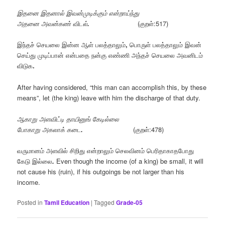
இதனை
இதனால்
இவன்முடிக்கும்
என்றாய்ந்து
அதனை
அவன்கண்
விடல்
.
(குறள்:517)
இந்தச்
செயலை
இன்ன
ஆள்
பலத்தாலும்
,
பொருள்
பலத்தாலும்
இவன்
செய்து
முடிப்பான்
என்பதை
நன்கு
எண்ணி
அந்தச்
செயலை
அவனிடம்
விடுக
.
After having considered, “this man can accomplish this, by these
means”, let (the king) leave with him the discharge of that duty.
ஆகாறு
அளவிட்டி
தாயினுங்
கேடில்லை
போகாறு
அகலாக்
கடை
.
(குறள்:478)
வருமானம்
அளவில்
சிறிது
என்றாலும்
செலவினம்
பெரிதாகாதபோது
கேடு
இல்லை
.
Even though the income (of a king) be small, it will
not cause his (ruin), if his outgoings be not larger than his
income.
Posted in
Tamil Education
|
Tagged
Grade-05