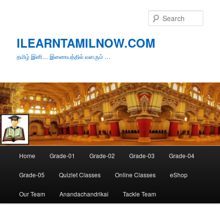
Skip
Skip
to
to
Sear
primary
secondary
content
content
ILEARNTAMILNOW.COM
தமிழ் இனி… இணையத்தில் வளரும் …
Main
Home
Grade-01
Grade-02
Grade-03
Grade-04
menu
Grade-05
Quizlet Classes
Online Classes
eShop
Our Team
Anandachandrikai
Tackle Team