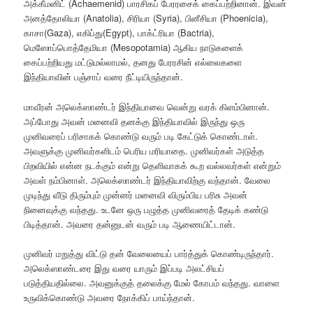
அக்கீமனிட் (Achaemenid) பாரசிகப் பேரரசைக் கைப்பற்றினான். இவன்
அனத்தோலியா (Anatolia), சிரியா (Syria), பினீசியா (Phoenicia),
காசா(Gaza), எகிப்து(Egypt), பாக்ட்ரியா (Bactria),
மெஸோப்பொத்தேமியா (Mesopotamia) ஆகிய நாடுகளைக்
கைப்பற்றியது மட்டுமல்லாமல், தனது பேரரசின் எல்லைகளை
இந்தியாவின் பஞ்சாப் வரை நீட்டியிருந்தான்.
மாவீரன் அலெக்ஸாண்டர் இந்தியாவை வென்று வரக் கிளம்பினான்.
அப்போது அவன் மனைவி தனக்கு இந்தியாவில் இருந்து ஒரு
முனிவரைப் பரிசாகக் கொண்டு வரும் படி கேட்டுக் கொண்டாள்.
அவளுக்கு முனிவர்களிடம் பெரிய மரியாதை. முனிவர்கள் அடுத்த
பிறவியில் என்ன நடக்கும் என்று தெளிவாகக் கூற வல்லவர்கள் என்றும்
அவள் நம்பினாள். அலெக்ஸாண்டர் இந்தியாவிற்கு வந்தான். வேலை
முடிந்து வீடு திரும்பும் முன்னர் மனைவி விரும்பிய பரிசு அவன்
நினைவுக்கு வந்தது. உடனே ஒரு பழுத்த முனிவரைத் தேடிக் கண்டு
பிடித்தான். அவரை தன்னுடன் வரும் படி ஆணையிட்டான்.
முனிவர் மறுத்து விட்டு தன் வேலையைப் பார்த்துக் கொண்டிருந்தார்.
அலெக்ஸாண்டரை இது வரை யாரும் இப்படி அலட்சியப்
படுத்தியதில்லை. அவனுக்குத் தலைக்கு மேல் கோபம் வந்தது. வாளை
உருவிக்கொண்டு அவரை நோக்கிப் பாய்ந்தான்.