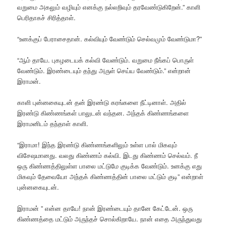
வறுமை அகலும் வழியும் எனக்கு நல்லறிவும் தரவேண்டுகிறேன்.” காளி
பெரிதாகச் சிரித்தாள்.
“உனக்குப் பேராசைதான். கல்வியும் வேண்டும் செல்வமும் வேண்டுமா?”
“ஆம் தாயே. புகழடையக் கல்வி வேண்டும். வறுமை நீங்கப் பொருள்
வேண்டும். இரண்டையும் தந்து அருள் செய்ய வேண்டும்.” என்றான்
இராமன்.
காளி புன்னகையுடன் தன் இரண்டு கரங்களை நீட்டினாள். அதில்
இரண்டு கிண்ணங்கள் பாலுடன் வந்தன. அந்தக் கிண்ணங்களை
இராமனிடம் தந்தாள் காளி.
“இராமா! இந்த இரண்டு கிண்ணங்களிலும் உள்ள பால் மிகவும்
விசேஷமானது. வலது கிண்ணம் கல்வி. இடது கிண்ணம் செல்வம். நீ
ஒரு கிண்ணத்திலுள்ள பாலை மட்டுமே குடிக்க வேண்டும். உனக்கு எது
மிகவும் தேவையோ அந்தக் கிண்ணத்தின் பாலை மட்டும் குடி” என்றாள்
புன்னகையுடன்.
இராமன் ” என்ன தாயே! நான் இரண்டையும் தானே கேட்டேன். ஒரு
கிண்ணத்தை மட்டும் அருந்தச் சொல்கிறாயே. நான் எதை அருந்துவது