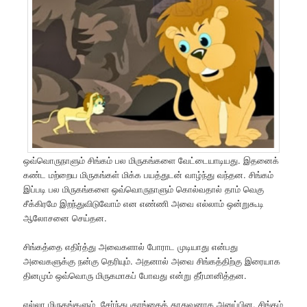
ஒவ்வொருநாளும் சிங்கம் பல மிருகங்களை வேட்டையாடியது. இதனைக்
கண்ட மற்றைய மிருகங்கள் மிக்க பயத்துடன் வாழ்ந்து வந்தன. சிங்கம்
இப்படி பல மிருகங்களை ஒவ்வொருநாளும் கொல்வதால் தாம் வெகு
சீக்கிரமே இறந்துவிடுவோம் என எண்ணி அவை எல்லாம் ஒன்றுகூடி
ஆலோசனை செய்தன.
சிங்கத்தை எதிர்த்து அவைகளால் போராட முடியாது என்பது
அவைகளுக்கு நன்கு தெரியும். அதனால் அவை சிங்கத்திற்கு இரையாக
தினமும் ஒவ்வொரு மிருகமாகப் போவது என்று தீர்மானித்தன.
எல்லா மிருகங்களும் சேர்ந்து குரங்கைத் தூதுவனாக அனுப்பின. சிங்கம்