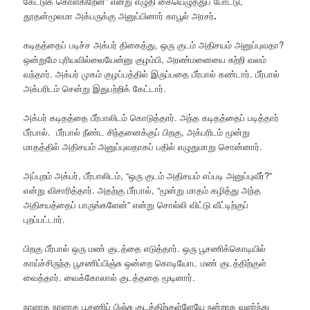
கேட்டுக்
கொள்கிறேன்” என்று
எழுதி
கையெழுத்துப்
போட்டு,
தூதன்மூலமா
அக்பருக்கு
அனுப்பினார்
காபூல்
அரசர்
.
கடிதத்தைப் படிச்ச அக்பர் திகைத்து, ஒரு குடம் அதிசயம் அனுப்புவதா?
ஒன்றுமே புரியவில்லையேன்னு குழம்பி, அரண்மனையை சுற்றி வலம்
வந்தார். அக்பர் முகம் குழப்பத்தில் இருப்பதை பீர்பால் கண்டார். பீர்பால்
அக்பரிடம் சென்று இதுபற்றிக் கேட்டார்.
அக்பர் கடிதத்தை பீர்பாலிடம் கொடுத்தார். அந்த கடிதத்தைப் படித்தார்
பீர்பால். பீர்பால் நீண்ட சிந்தனைக்குப் பிறகு, அக்பரிடம் மூன்று
மாதத்தில் அதிசயம் அனுப்புவதாகப் பதில் எழுதுமாறு சொன்னார்.
அப்புறம் அக்பர், பீர்பாலிடம், “ஒரு குடம் அதிசயம் எப்படி அனுப்புவீர்?”
என்று விசாரித்தார். அதற்கு பீர்பால், “மூன்று மாதம் கழித்து அந்த
அதிசயத்தைப் பாருங்களேன்” என்று சொல்லி விட்டு வீட்டிற்குப்
புறப்பட்டார்.
பிறகு பீர்பால் ஒரு மண் குடத்தை எடுத்தார். ஒரு பூசணிக்கொடியில்
காய்ச்சிருந்த பூசணிப்பிஞ்சு ஒன்றை கொடியோட மண் குடத்திற்குள்
வைத்தார். வைக்கோலால் குடத்ததை மூடினார்.
நாளாக நாளாக பூசணிப் பிஞ்சு குடத்திற்குள்ளேயே நன்றாக வளர்ந்து