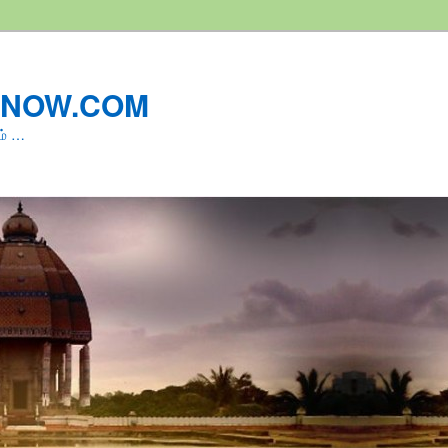
LNOW.COM
ம் …