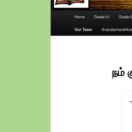
Main
Home
Grade-01
Grade-
menu
Our Team
Anandachandrikai
நம் 