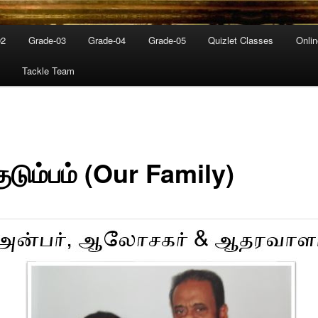
02
Grade-03
Grade-04
Grade-05
Quizlet Classes
Onli
Tackle Team
குடும்பம் (Our Family)