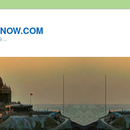
LNOW.COM
ம் …