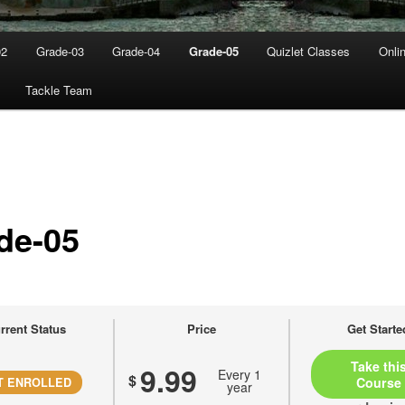
02
Grade-03
Grade-04
Grade-05
Quizlet Classes
Onli
Tackle Team
de-05
rrent Status
Price
Get Starte
9.99
Every 1
$
T ENROLLED
year