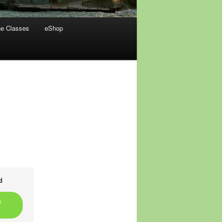
ne Classes
eShop
Post
navigation
d