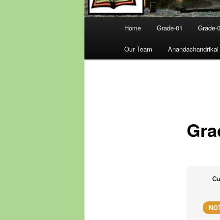
Main
Home
Grade-01
Grade-
menu
Our Team
Anandachandrikai
Gra
Cu
NO