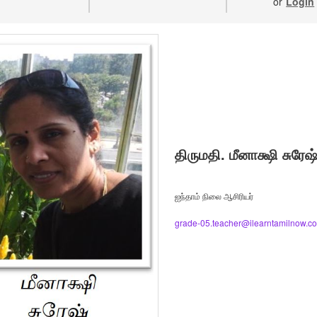
or
Login
திருமதி. மீனாக்ஷி சுரேஷ
ஐந்தாம் நிலை ஆசிரியர்
grade-05.teacher@ilearntamilnow.c