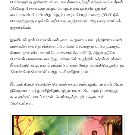
பொங்கலுக்கு முன்னரே வீட்டை வெள்ளையடித்துச் சுத்தம் செய்வார்கள்.
அப்போது தேவையற்ற பழைய பொருட்களை ஓரத்தில் ஒதுக்கி
வைப்பார்கள். போகியன்று அந்தப் பழைய பொருட்களைத் தீயிலிட்டுக்
கொளுத்துவது வழக்கம். அப்போது குழந்தைகள், சிறு பறை கொட்டிக்
குதூகலிப்பர்.
இரண்டாம் நாள் பொங்கல் பண்டிகை, அறுவடையான புத்தரிசியை மண்
பானையில் வைத்து சர்க்கரைப் பொங்கல் செய்வது மரபு. பெரும்பாலும்
கிராமப்புறங்களில், வாசலிலே வண்ணக் கோலமிட்டு, அதன் நடுவே
பொங்கல் பானையை வைத்து, பானையின் கழுத்தில் மஞ்சள் கிழங்கை
இலையோடு கட்டி, மணம் பரப்பும் பொங்கல் சோறு பொங்கியெழும்போது,
“பொங்கலோ பொங்கல்’ என்று கூவி மகிழ்வார்கள்.
இப்படித் திறந்த வெளியில் பொங்கல் வைப்பதால், சூரிய பகவான் அதை
நிவேதனமாக ஏற்று மகிழ்கிறார். இதற்காக கூடவே கரும்பும் வைத்து,
கடவுளுக்குப் படைப்பார்கள். பொங்கலுக்கு புதிய ஆடைகள்
அணிவார்கள்.