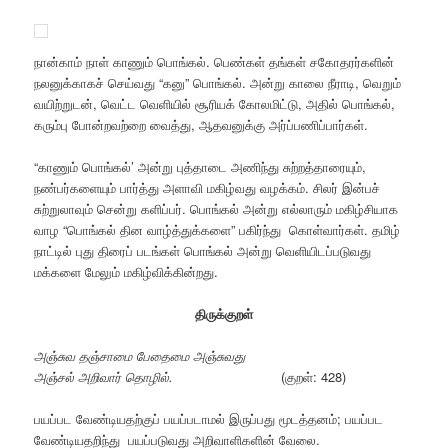
நான்காம் நாள் காணும் பொங்கல். பெண்கள் தங்கள் சகோதரர்களின்
நலனுக்காகச் செய்வது “கனு” பொங்கல். அன்று காலை நீராடி, வெறும்
வயிற்றுடன், வெட்ட வெளியில் சூரியக் கோலமிட்டு, அதில் பொங்கல்,
கரும்பு போன்றவற்றை வைத்து, ஆதவனுக்கு அர்ப்பணிப்பார்கள்.
“காணும் பொங்கல்’ அன்று புத்தாடை அணிந்து சுற்றத்தாரையும்,
நண்பர்களையும் பார்த்து அளாவி மகிழ்வது வழக்கம். சிலர் இன்பச்
சுற்றுலாவும் சென்று களிப்பர். பொங்கல் அன்று எல்லாரும் மகிழ்சியாக
வாழ “பொங்கல் தின வாழ்த்துக்களை” பகிர்ந்து கொள்வார்கள். தமிழ்
நாட்டில் புது திரைப் படங்கள் பொங்கல் அன்று வெளியிடப்படுவது
மக்களை மேலும் மகிழ்விக்கின்றது.
திருக்குறள்
அஞ்சுவ தஞ்சாமை பேதைமை அஞ்சுவது
அஞ்சல் அறிவார் தொழில்.
(குறள்: 428)
பயப்பட வேண்டியதற்குப் பயப்படாமல் இருப்பது மூடத்தனம்; பயப்பட
வேண்டியதறிந்து பயப்படுவது அறிவாளிகளின் வேலை.