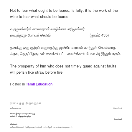
Not to fear what ought to be feared, is folly; it is the work of the
wise to fear what should be feared.
வருமுன்னர்க் காவாதான் வாழ்க்கை எரிமுன்னர்
வைத்தூறு போலக் கெடும்.
(குறள்: 435)
தனக்கு ஒரு குற்றம் வருவதற்கு முன்பே வராமல் காத்துக் கொள்ளாத
அரசு, நெருப்பிற்குமுன் வைக்கப்பட்ட வைக்கோல் போல அழிந்துபோகும்.
The prosperity of him who does not timely guard against faults,
will perish like straw before fire.
Posted in
Tamil Education
தினம் ஒரு திருக்குறள்
ஊக்கமுடைமை
பொருட்பால்
உள்ளம் இலாதவர் எய்தார் உலகத்து
வள்ளியம் என்னுஞ் செருக்கு.
திருவள்ளுவர்
விளக்கம்:
ஊக்கம் இல்லாதவர் பிறர்க்கு உதவும் வள்ளல் யாம் என்னும் மன உயர்வைப் பெறமாட்டார்.