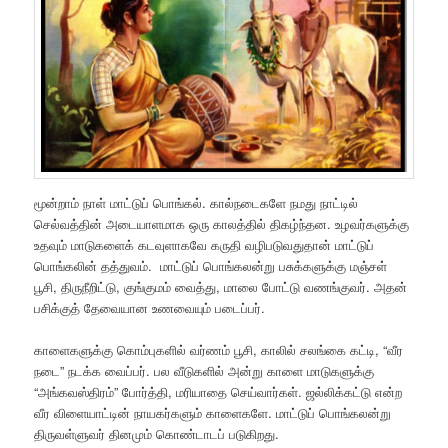
மூன்றாம் நாள் மாட்டுப் பொங்கல். கால்நடைகளே நமது நாட்டில்
செல்வத்தின் அடையாளமாக ஒரு காலத்தில் திகழ்ந்தன. உழவர்களுக்கு
உதவும் மாடுகளைக் கடவுளாகவே கருதி வழிபடுவதுதான் மாட்டுப்
பொங்கலின் தத்துவம். மாட்டுப் பொங்கலன்று பசுக்களுக்கு மஞ்சள்
பூசி, திருநீறிட்டு, குங்குமம் வைத்து, மாலை போட்டு வணங்குவர். அதன்
பசிக்குத் தேவையான உணவையும் படைப்பர்.
காளைகளுக்கு கொம்புகளில் வர்ணம் பூசி, காலில் சலங்கை கட்டி, “வீர
நடை” நடக்க வைப்பர். பல வீடுகளில் அன்று காளை மாடுகளுக்கு
“அங்கவஸ்திரம்” போர்த்தி, மரியாதை செய்வார்கள். ஜல்லிக்கட்டு என்ற
வீர விளையாட்டின் நாயகர்களும் காளைகளே. மாட்டுப் பொங்கலன்று
திருவள்ளுவர் தினமும் கொண்டாடப் படுகிறது.