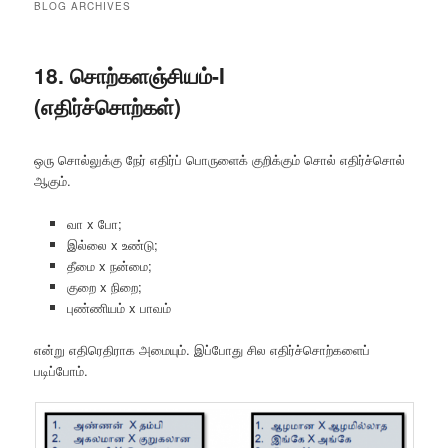
BLOG ARCHIVES
18. சொற்களஞ்சியம்-I
(எதிர்ச்சொற்கள்)
ஒரு சொல்லுக்கு நேர் எதிர்ப் பொருளைக் குறிக்கும் சொல் எதிர்ச்சொல்
ஆகும்.
வா x போ;
இல்லை x உண்டு;
தீமை x நன்மை;
குறை x நிறை;
புண்ணியம் x பாவம்
என்று எதிரெதிராக அமையும். இப்போது சில எதிர்ச்சொற்களைப்
படிப்போம்.