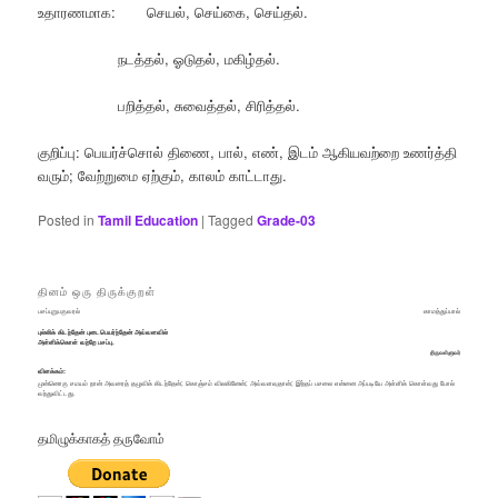
உதாரணமாக: செயல், செய்கை, செய்தல்.
நடத்தல், ஓடுதல், மகிழ்தல்.
பறித்தல், சுவைத்தல், சிரித்தல்.
குறிப்பு: பெயர்ச்சொல் திணை, பால், எண், இடம் ஆகியவற்றை உணர்த்தி
வரும்; வேற்றுமை ஏற்கும், காலம் காட்டாது.
Posted in
Tamil Education
|
Tagged
Grade-03
தினம் ஒரு திருக்குறள்
பசப்புறுபருவரல்
காமத்துப்பால்
புல்லிக் கிடந்தேன் புடைபெயர்ந்தேன் அவ்வளவில்
அள்ளிக்கொள் வற்றே பசப்பு.
திருவள்ளுவர்
விளக்கம்:
முன்னொரு சமயம் நான் அவரைத் தழுவிக் கிடந்தேன்; கொஞ்சம் விலகினேன்; அவ்வளவுதான்; இந்தப் பசலை என்னை அப்படியே அள்ளிக் கொள்வது போல்
வந்துவிட்டது.
தமிழுக்காகத் தருவோம்