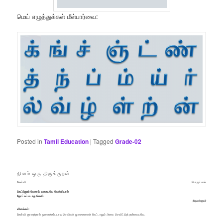
மெய் எழுத்துக்கள் மீள்பார்வை:
Posted in
Tamil Education
|
Tagged
Grade-02
தினம் ஒரு திருக்குறள்
கேள்வி
பொருட்பால்
கேட்பினுங் கேளாத் தகையவே கேள்வியால்
தோட்கப் படாத செவி.
திருவள்ளுவர்
விளக்கம்:
கேள்வி ஞானத்தால் துளைக்கப்படாத செவிகள் ஓசைகளைக் கேட்டாலும் அவை செவிட்டுத் தன்மையவே.