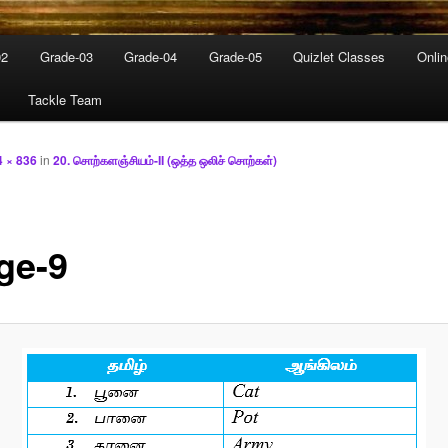
02
Grade-03
Grade-04
Grade-05
Quizlet Classes
Onli
Tackle Team
4 × 836
in
20. சொற்களஞ்சியம்-II (ஒத்த ஒலிச் சொற்கள்)
ge-9