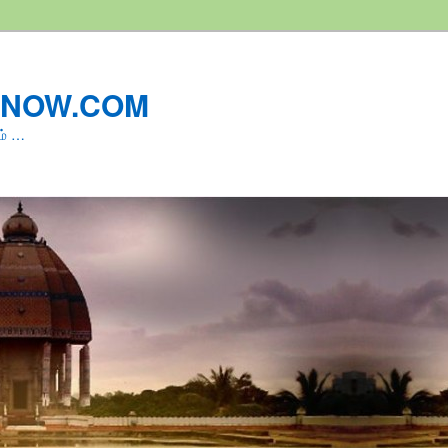
LNOW.COM
ம் …