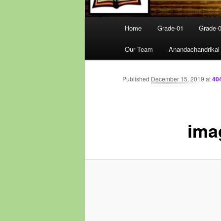
Main
Home
Grade-01
Grade-
menu
Our Team
Anandachandrikai
Published
December 15, 2019
at
40
ima