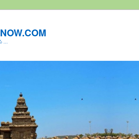
LNOW.COM
ம் …