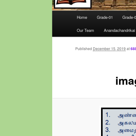
Main
Home
Grade-01
Grade-
menu
Our Team
Anandachandrikai
Published
December 15, 2019
at
68
ima