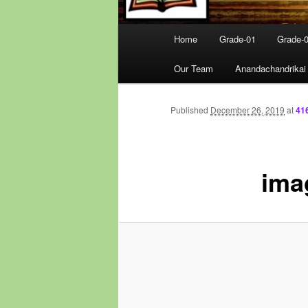
Main
Home
Grade-01
Grade-
menu
Our Team
Anandachandrikai
Published
December 26, 2019
at
41
ima