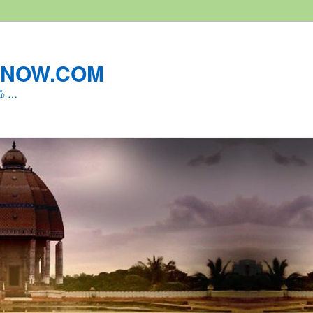
LNOW.COM
ம் …