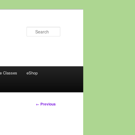
Search
ne Classes
eShop
Image
← Previous
navigation