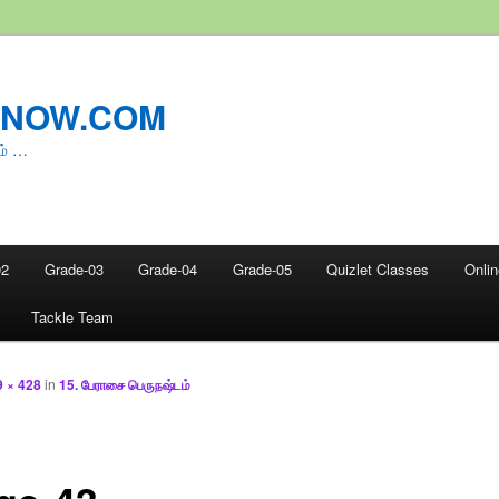
LNOW.COM
ம் …
02
Grade-03
Grade-04
Grade-05
Quizlet Classes
Onli
Tackle Team
9 × 428
in
15. பேராசை பெருநஷ்டம்