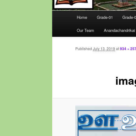
Main
Home
Grade-01
Grade-
menu
Our Team
Anandachandrikai
Published
July 13, 2019
at
934 × 25
ima