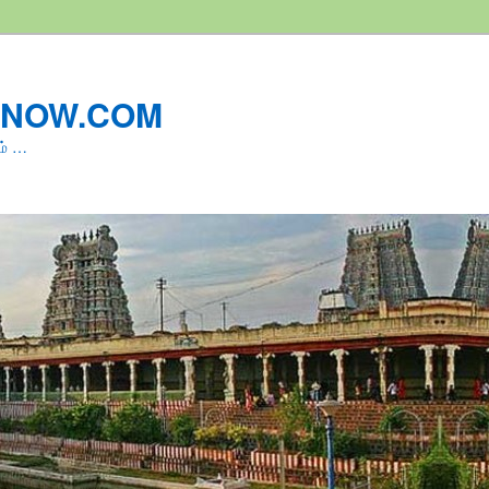
LNOW.COM
ம் …