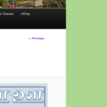
ne Classes
eShop
Image
← Previous
navigation