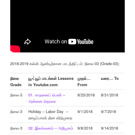
2018-2019 கல்வி ஆண்டிற்கான பாடத்திட்டம்: நிலை-03 (Grade-03);
நிலை
யூ-ட்யூப் பாடங்கள் Lessons
முதல்…
வரை… To
Grade
in Youtube.com
From
நிலை-3
01. சாதனைப் பெண் –
8/25/2018
8/31/2018
அன்னை தெரஸா
நிலை-3
Holiday – Labor Day –
9/1/2018
9/7/2018
உழைப்பாளர் தின விடுமுறை
நிலை-3
02. இலக்கணம் – அறிமுகம்
9/8/2018
9/14/2018