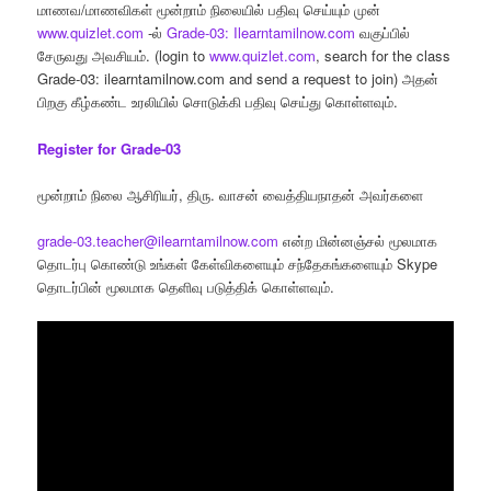
மாணவ/மாணவிகள் மூன்றாம் நிலையில் பதிவு செய்யும் முன்
www.quizlet.com
-ல்
Grade-03: Ilearntamilnow.com
வகுப்பில்
சேருவது அவசியம். (login to
www.quizlet.com
, search for the class
Grade-03: ilearntamilnow.com and send a request to join) அதன்
பிறகு கீழ்கண்ட உரலியில் சொடுக்கி பதிவு செய்து கொள்ளவும்.
Register for Grade-03
மூன்றாம் நிலை ஆசிரியர், திரு. வாசன் வைத்தியநாதன் அவர்களை
grade-03.teacher@ilearntamilnow.com
என்ற மின்னஞ்சல் மூலமாக
தொடர்பு கொண்டு உங்கள் கேள்விகளையும் சந்தேகங்களையும் Skype
தொடர்பின் மூலமாக தெளிவு படுத்திக் கொள்ளவும்.