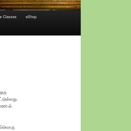
ne Classes
eShop
 ஒரு
ட்டுள்ளது.
com-ல்
ஒவ்வொரு