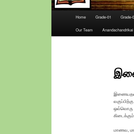
Main
Home
Grade-01
Grade-
menu
Our Team
Anandachandrikai
இணை
இணையதளத்
வகுப்பிற்க
ஒவ்வொரு ப
கிடைக்கும்
மாணவ, மாண