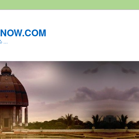
LNOW.COM
ம் …